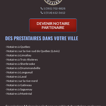
1 (581) 702-8828
1 (514) 612-3612
DEVENIR NOTAIRE
PARTENAIRE
DES PRESTATAIRES DANS VOTRE VILLE
-
Notaires à Québec
-
Notaires sur la rive-sud de Québec (Lévis)
-
Notaires à Limoilou
-
Notaires à Trois-Rivières
-
Notaires à Sherbrooke
-
Notaires à Drummondville
-
Notaires à Longueuil
-
Notaires à Laval
-
Notaires sur la rive-nord
-
Notaires à Gatineau
-
Notaires à Saguenay
- Notaires à Montréal