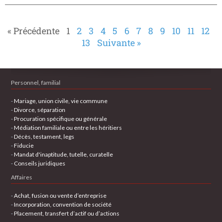
« Précédente
1
2
3
4
5
6
7
8
9
10
11
12
13
Suivante »
Personnel, familial
-
Mariage, union civile, vie commune
-
Divorce, séparation
-
Procuration spécifique ou générale
-
Médiation familiale ou entre les héritiers
-
Décès, testament, legs
-
Fiducie
-
Mandat d'inaptitude, tutelle, curatelle
-
Conseils juridiques
Affaires
-
Achat, fusion ou vente d’entreprise
-
Incorporation, convention de société
-
Placement, transfert d’actif ou d’actions