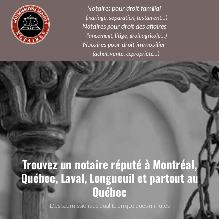
Notaires pour droit familial
(mariage, séparation, testament...)
Notaires pour droit des affaires
(lancement, litige, droit agricole...)
Notaires pour droit immobilier
(achat, vente, copropriété...)
Trouvez un notaire réputé à Montréal,
Québec, Laval, Longueuil et partout au
Québec
Des soumissions de qualité en quelques minutes