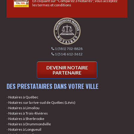
En cliquant sur "Comparez 3 Notaires", vous acceptez
les
termes et conditions
1 (581) 702-8828
1 (514) 612-3612
DEVENIR NOTAIRE
PARTENAIRE
DES PRESTATAIRES DANS VOTRE VILLE
-
Notaires à Québec
-
Notaires sur la rive-sud de Québec (Lévis)
-
Notaires à Limoilou
-
Notaires à Trois-Rivières
-
Notaires à Sherbrooke
-
Notaires à Drummondville
-
Notaires à Longueuil