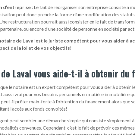
 d’entreprise :
Le fait de réorganiser son entreprise consiste à m
isation peut donc prendre la forme d’une modification des statuts 
Une restructuration pourrait aussi consister en le fait de transform
 partenaire, ou encore d’une société de personne en société par act
 notaire de Laval est le juriste compétent pour vous aider à
ect de la loi et de vos objectifs!
de Laval vous aide-t-il à obtenir du
 que le notaire est un expert compétent pour vous aider à obtenir 
st aussi vrai pour vos besoins personnels en matière immobilière q
peut-il prêter main-forte à l’obtention du financement alors que son
litant l’accès aux fonds convoités!
rgent peut sembler une démarche simple qui consiste simplement à
modalités convenues. Cependant, c’est le fait de prévoir ces mêmes 
rables, un contrat de prêt ambigu compromettra la sécurité juridi