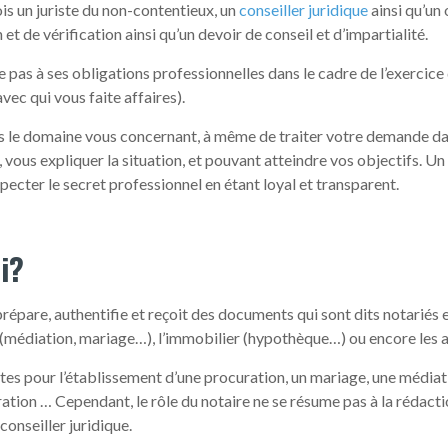
fois un juriste du non-contentieux, un
conseiller juridique
ainsi qu’un o
 et de vérification ainsi qu’un devoir de conseil et d’impartialité.
 pas à ses obligations professionnelles dans le cadre de l’exercice 
avec qui vous faite affaires).
s le domaine vous concernant, à même de traiter votre demande dan
us expliquer la situation, et pouvant atteindre vos objectifs. Un 
pecter le secret professionnel en étant loyal et transparent.
i?
 prépare, authentifie et reçoit des documents qui sont dits notariés e
(médiation, mariage…), l’immobilier (hypothèque…) ou encore les af
actes pour l’établissement d’une procuration, un mariage, une média
ration … Cependant, le rôle du notaire ne se résume pas à la rédactio
conseiller juridique.