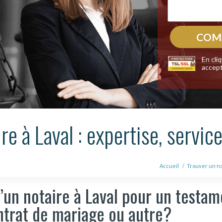
En cli
accept
re à Laval : expertise, servic
Accueil
/
Trouver un no
’un notaire à Laval pour un testam
ntrat de mariage ou autre?