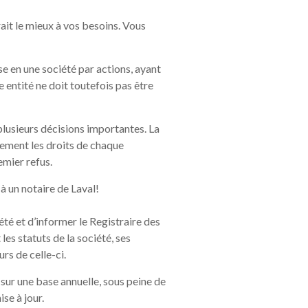
ait le mieux à vos besoins. Vous
se en une société par actions, ayant
e entité ne doit toutefois pas être
plusieurs décisions importantes. La
itement les droits de chaque
emier refus.
à un notaire de Laval!
été et d’informer le Registraire des
es statuts de la société, ses
rs de celle-ci.
n sur une base annuelle, sous peine de
se à jour.