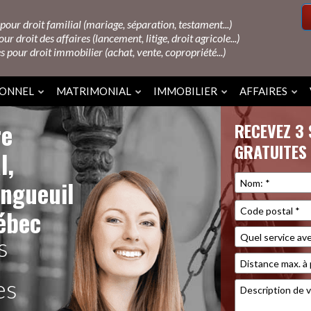
pour droit familial (mariage, séparation, testament...)
ur droit des affaires (lancement, litige, droit agricole...)
s pour droit immobilier (achat, vente, copropriété...)
SONNEL
MATRIMONIAL
IMMOBILIER
AFFAIRES
re
RECEVEZ 3
GRATUITES
l,
ongueuil
ébec
s
es