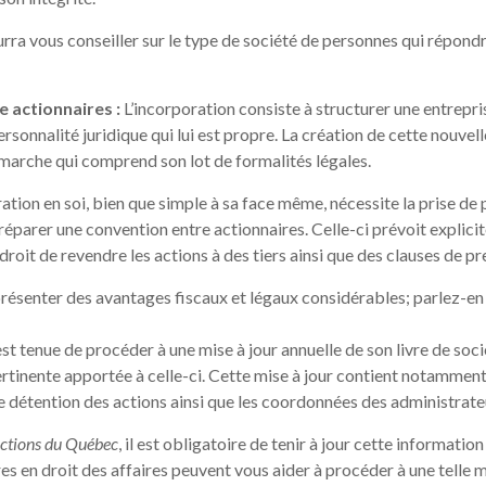
urra vous conseiller sur le type de société de personnes qui répondr
 actionnaires :
L’incorporation consiste à structurer une entrepri
ersonnalité juridique qui lui est propre. La création de cette nouvell
 démarche qui comprend son lot de formalités légales.
ion en soi, bien que simple à sa face même, nécessite la prise de 
 préparer une convention entre actionnaires. Celle-ci prévoit explic
 droit de revendre les actions à des tiers ainsi que des clauses de pr
 présenter des avantages fiscaux et légaux considérables; parlez-en 
st tenue de procéder à une mise à jour annuelle de son livre de soci
tinente apportée à celle-ci. Cette mise à jour contient notamment l
e détention des actions ainsi que les coordonnées des administrateu
 actions du Québec
, il est obligatoire de tenir à jour cette informatio
s en droit des affaires peuvent vous aider à procéder à une telle mi