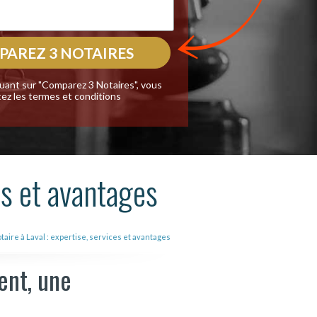
quant sur "Comparez 3 Notaires", vous
ez les
termes et conditions
es et avantages
taire à Laval : expertise, services et avantages
ent, une