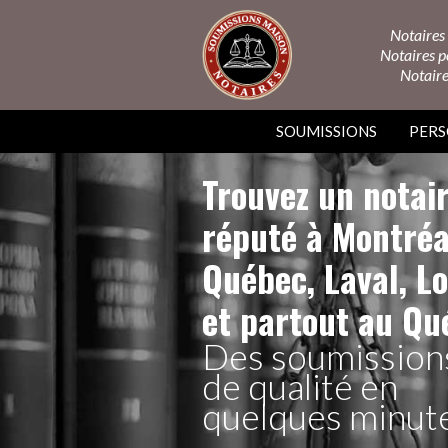
Notaires 
Notaires po
Notaire
SOUMISSIONS
PER
Trouvez un notai
réputé à Montréa
Québec, Laval, L
et partout au Qu
Des soumission
de qualité en
quelques minut