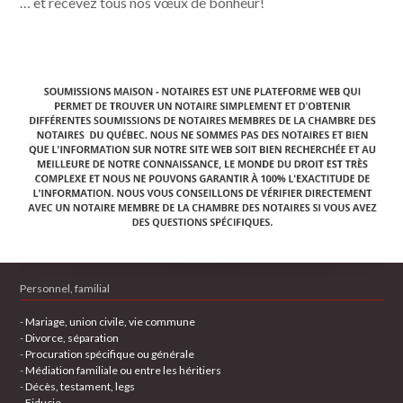
… et recevez tous nos vœux de bonheur!
Personnel, familial
-
Mariage, union civile, vie commune
-
Divorce, séparation
-
Procuration spécifique ou générale
-
Médiation familiale ou entre les héritiers
-
Décès, testament, legs
-
Fiducie