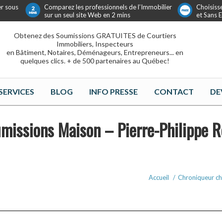
er sous
Comparez les professionnels de l’Immobilier
Choisiss
sur un seul site Web en 2 mins
et Sans
Obtenez des Soumissions GRATUITES de Courtiers
Immobiliers, Inspecteurs
en Bâtiment, Notaires, Déménageurs, Entrepreneurs... en
quelques clics. + de 500 partenaires au Québec!
SERVICES
BLOG
INFO PRESSE
CONTACT
DE
missions Maison – Pierre-Philippe 
Accueil
/
Chroniqueur ch