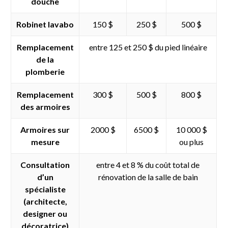
douche
Robinet lavabo
150 $
250 $
500 $
Remplacement
entre 125 et 250 $ du pied linéaire
de la
plomberie
Remplacement
300 $
500 $
800 $
des armoires
Armoires sur
2000 $
6500 $
10 000 $
mesure
ou plus
Consultation
entre 4 et 8 % du coût total de
d’un
rénovation de la salle de bain
spécialiste
(architecte,
designer ou
décoratrice)