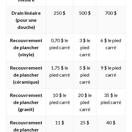
Drain linéaire
250 $
500 $
700 $
(pour une
douche)
Recouvrement
0,70 $ le
3 $ le
6 $ le pied
de plancher
pied carré
pied
carré
(vinyle)
carré
Recouvrement
1,75 $ le
5 $ le
9 $ le pied
de plancher
pied carré
pied
carré
(céramique)
carré
Recouvrement
10 $ le
20 $ le
35 $ le
de plancher
pied carré
pied
pied carré
(granit)
carré
Recouvrement
11 $
25 $
40 $
de plancher