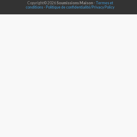
Copyright© 2026
Soumissions Maison
-
Termes et
conditions
-
Politique de confidentialité/Privacy Policy