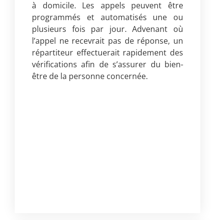
à domicile. Les appels peuvent être
programmés et automatisés une ou
plusieurs fois par jour. Advenant où
l’appel ne recevrait pas de réponse, un
répartiteur effectuerait rapidement des
vérifications afin de s’assurer du bien-
être de la personne concernée.
Lorem ipsum dolor sit amet,
consectetur adipiscing elit. Ut elit tellus,
luctus nec ullamcorper mattis, pulvinar
dapibus leo.
Lorem ipsum dolor sit amet,
consectetur adipiscing elit. Ut elit tellus,
luctus nec ullamcorper mattis, pulvinar
dapibus leo.