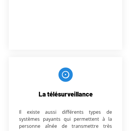
adipiscing elit. Ut elit tellus, luctus nec
ullamcorper mattis, pulvinar dapibus leo.
Lorem ipsum dolor sit amet, consectetur
adipiscing elit. Ut elit tellus, luctus nec
ullamcorper mattis, pulvinar dapibus leo.
La télésurveillance
Il existe aussi différents types de
systèmes payants qui permettent à la
personne aînée de transmettre très