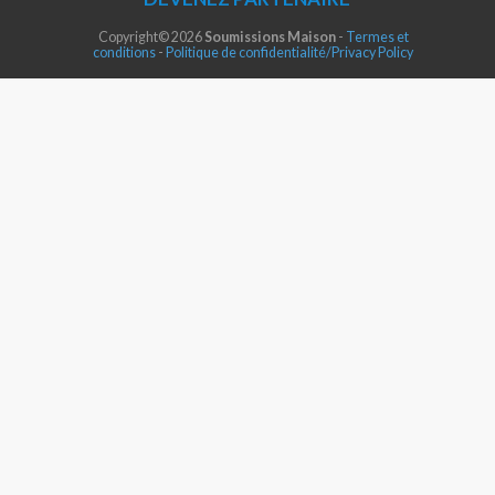
Copyright© 2026
Soumissions Maison
-
Termes et
conditions
-
Politique de confidentialité/Privacy Policy