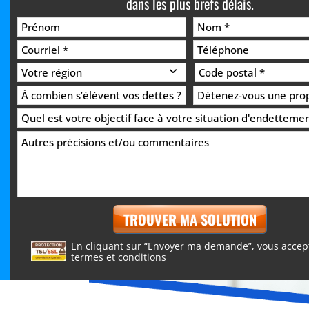
dans les plus brefs délais.
En cliquant sur “Envoyer ma demande”, vous accept
termes et conditions