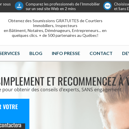
er sous
Comparez les professionnels de l’Immobilier
Choisiss
sur un seul site Web en 2 mins
et Sans
Obtenez des Soumissions GRATUITES de Courtiers
Immobiliers, Inspecteurs
en Bâtiment, Notaires, Déménageurs, Entrepreneurs... en
quelques clics. + de 500 partenaires au Québec!
SERVICES
BLOG
INFO PRESSE
CONTACT
DE
SIMPLEMENT ET RECOMMENCEZ À V
e pour obtenir des conseils d’experts, SANS engagement.
R VOTRE
contactera