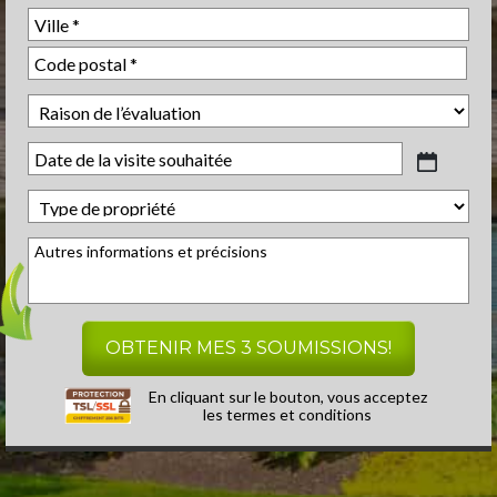
MM
slash
JJ
slash
AAAA
En cliquant sur le bouton, vous acceptez
les
termes et conditions