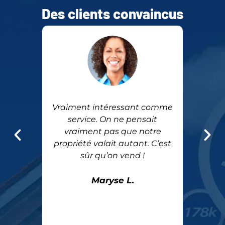
Des clients convaincus
ressant comme
Très satisfait des
ne pensait
informations obtenues sur
s que notre
ma propriété. Le
 autant. C’est
professionnel qui l’a évaluée
 vend !
était sympathique et très
compétent. On va pouvoir
utiliser l’équité sur notre
e L.
propriété pour s’acheter un
chalet.