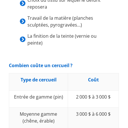
Choix du tissu sur lequel le défunt
reposera
Travail de la matière (planches
sculptées, pyrogravées…)
La finition de la teinte (vernie ou
peinte)
Combien coûte un cercueil ?
Type de cercueil
Coût
Entrée de gamme (pin)
2 000 $ à 3 000 $
Moyenne gamme
3 000 $ à 6 000 $
(chêne, érable)