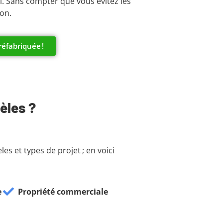
l. Sans compter que vous évitez les
ion.
éfabriquée !
èles ?
s et types de projet ; en voici
e
Propriété commerciale