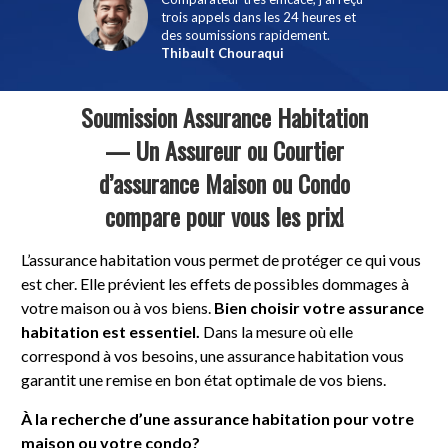
trois appels dans les 24 heures et
qui évitait d'avoir à répondre à
des soumissions rapidement.
plein de questions supplémentaires.
Thibault Chouraqui
Éric Mineault
Soumission Assurance Habitation
— Un Assureur ou Courtier
d’assurance Maison ou Condo
compare pour vous les prix!
L’assurance habitation vous permet de protéger ce qui vous
est cher. Elle prévient les effets de possibles dommages à
votre maison ou à vos biens.
Bien choisir votre assurance
habitation est essentiel.
Dans la mesure où elle
correspond à vos besoins, une assurance habitation vous
garantit une remise en bon état optimale de vos biens.
À la recherche d’une assurance habitation pour votre
maison ou votre condo?