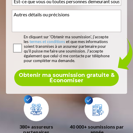
MM
slash
JJ
En cliquant sur 'Obtenir ma soumission', j'accepte
les
termes et conditions
et que mes informations
soient transmises à un assureur partenaire pour
qu'il puisse me faire une soumission. J'accepte
également que celui-ci me contacte par téléphone
pour compléter ma demande.
380+ assureurs
40 000+ soumissions par
partenaires
année