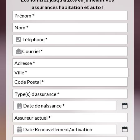
assurances habitation et auto !
Address
Ville
Code
Postal
AAAA
slash
MM
slash
AAAA
JJ
slash