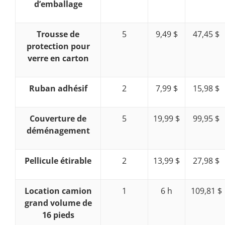
d’emballage
Trousse de
5
9,49 $
47,45 $
protection pour
verre en carton
Ruban adhésif
2
7,99 $
15,98 $
Couverture de
5
19,99 $
99,95 $
déménagement
Pellicule étirable
2
13,99 $
27,98 $
Location camion
1
6 h
109,81 $
grand volume de
16 pieds