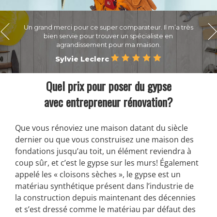
On a rapidement reçu nos soumissions et on a pu
choisir l’entreprise qui nous inspirait le plus confiance.
Nos rénos sont terminées et on est super contents des
résultats.
Nancy Lavallée
Quel prix pour poser du gypse
avec entrepreneur rénovation?
Que vous rénoviez une maison datant du siècle
dernier ou que vous construisez une maison des
fondations jusqu’au toit, un élément reviendra à
coup sûr, et c’est le gypse sur les murs! Également
appelé les « cloisons sèches », le gypse est un
matériau synthétique présent dans l’industrie de
la construction depuis maintenant des décennies