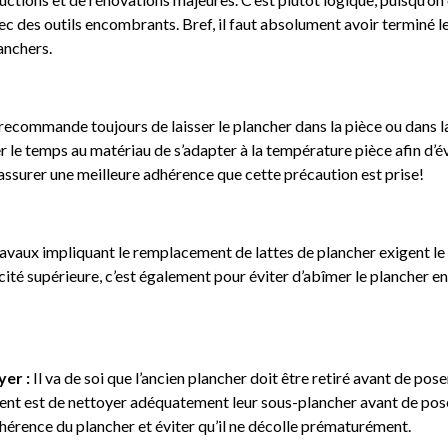
ec des outils encombrants. Bref, il faut absolument avoir terminé le
anchers.
ecommande toujours de laisser le plancher dans la pièce ou dans 
isser le temps au matériau de s’adapter à la température pièce afin d’
 assurer une meilleure adhérence que cette précaution est prise!
 travaux impliquant le remplacement de lattes de plancher exigent 
té supérieure, c’est également pour éviter d’abîmer le plancher en y
yer :
Il va de soi que l’ancien plancher doit être retiré avant de po
igent est de nettoyer adéquatement leur sous-plancher avant de pos
érence du plancher et éviter qu’il ne décolle prématurément.