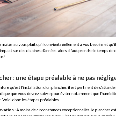
e matériau vous plaît qu’il convient réellement à vos besoins et qu’
 impact sur des dizaines d’années, alors il faut prendre le temps de 
us!
her : une étape préalable à ne pas néglig
ure qu’est l’installation d’un plancher, il est pertinent de s’attarde
odique que vous devrez suivre pour éviter notamment que l’humidité 
. Voici donc les étapes préalables :
ovation :
À moins de circonstances exceptionnelles, le plancher est
uctions et de rénovations majeures. C’est plutôt logique, puisqu’on