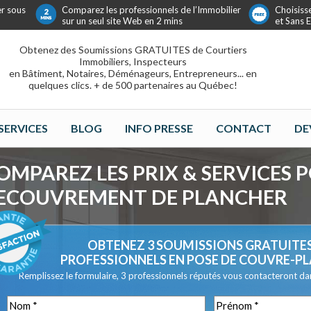
er sous
Comparez les professionnels de l’Immobilier
Choisiss
sur un seul site Web en 2 mins
et Sans
Obtenez des Soumissions GRATUITES de Courtiers
Immobiliers, Inspecteurs
en Bâtiment, Notaires, Déménageurs, Entrepreneurs... en
quelques clics. + de 500 partenaires au Québec!
SERVICES
BLOG
INFO PRESSE
CONTACT
DE
OMPAREZ LES PRIX & SERVICES 
ECOUVREMENT DE PLANCHER
OBTENEZ 3 SOUMISSIONS GRATUITES
PROFESSIONNELS EN POSE DE COUVRE-P
Remplissez le formulaire, 3 professionnels réputés vous contacteront dans