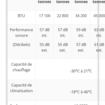
tonnes
tonnes
tonnes
tonne
BTU
17 100
22 800
34 200
45 000
Performance
57 dB
57 dB
59 dB
63 dB
sonore
int.
int.
int.
int.
(Décibels)
55 dB
55 dB
57 dB
61 dB
ext.
ext.
ext.
ext.
Capacité de
chauffage
o
0
-30
C à 21
C
Capacité de
climatisation
o
o
-18
C à 46
C