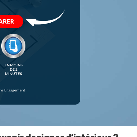
EN MOINS
DE 2
MINUTES
 Sans Engagement
evenir designer d’intérieur ?