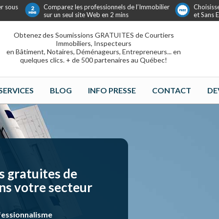
er sous
Comparez les professionnels de l’Immobilier
Choisiss
sur un seul site Web en 2 mins
et Sans
Obtenez des Soumissions GRATUITES de Courtiers
Immobiliers, Inspecteurs
en Bâtiment, Notaires, Déménageurs, Entrepreneurs... en
quelques clics. + de 500 partenaires au Québec!
SERVICES
BLOG
INFO PRESSE
CONTACT
DE
 gratuites de
ns votre secteur
fessionnalisme