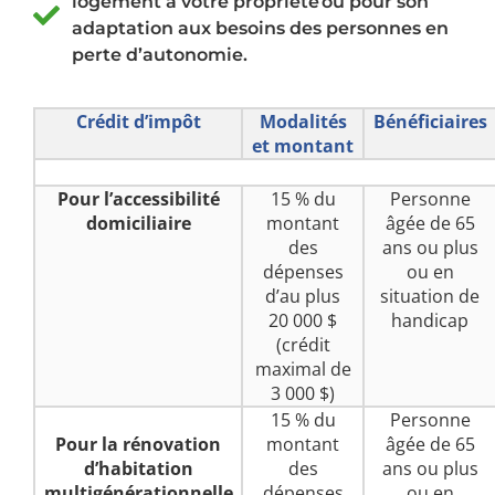
logement à votre propriété ou pour son
adaptation aux besoins des personnes en
perte d’autonomie.
Crédit d’impôt
Modalités
Bénéficiaires
et montant
Pour l’accessibilité
15 % du
Personne
domiciliaire
montant
âgée de 65
des
ans ou plus
dépenses
ou en
d’au plus
situation de
20 000 $
handicap
(crédit
maximal de
3 000 $)
15 % du
Personne
Pour la rénovation
montant
âgée de 65
d’habitation
des
ans ou plus
multigénérationnelle
dépenses
ou en