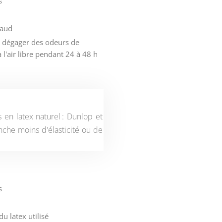
s
haud
ut dégager des odeurs de
à l'air libre pendant 24 à 48 h
 en latex naturel : Dunlop et
nche moins d'élasticité ou de
s
u latex utilisé