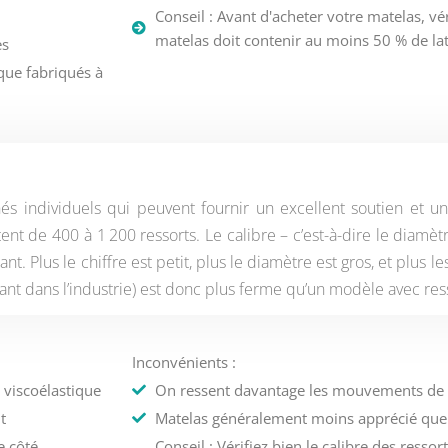
Conseil : Avant d'acheter votre matelas, v
matelas doit contenir au moins 50 % de lat
es
que fabriqués à
és individuels qui peuvent fournir un excellent soutien et un
 de 400 à 1 200 ressorts. Le calibre – c’est-à-dire le diamètre
. Plus le chiffre est petit, plus le diamètre est gros, et plus le
nt dans l’industrie) est donc plus ferme qu’un modèle avec ress
Inconvénients :
 viscoélastique
On ressent davantage les mouvements de 
t
Matelas généralement moins apprécié que 
e côté
Conseil : Vérifiez bien le calibre des ressor