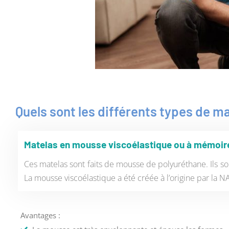
Quels sont les différents types de m
Matelas en mousse viscoélastique ou à mémoir
Ces matelas sont faits de mousse de polyuréthane. Ils so
La mousse viscoélastique a été créée à l’origine par la 
Avantages :