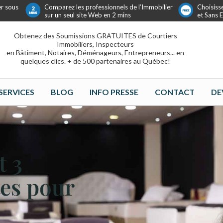
er sous
Comparez les professionnels de l’Immobilier
Choisiss
sur un seul site Web en 2 mins
et Sans
Obtenez des Soumissions GRATUITES de Courtiers
Immobiliers, Inspecteurs
en Bâtiment, Notaires, Déménageurs, Entrepreneurs... en
quelques clics. + de 500 partenaires au Québec!
SERVICES
BLOG
INFO PRESSE
CONTACT
DE
t 3
tes pour