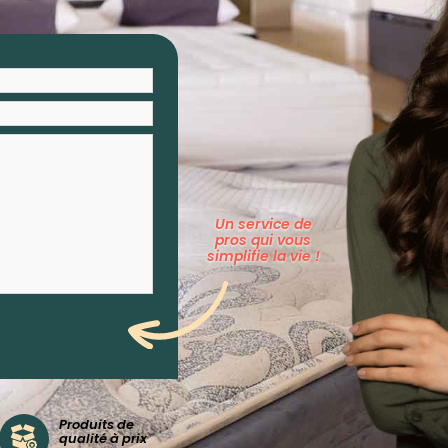
Un service de
pros qui vous
simplifie la vie !
Produits de
qualité à prix