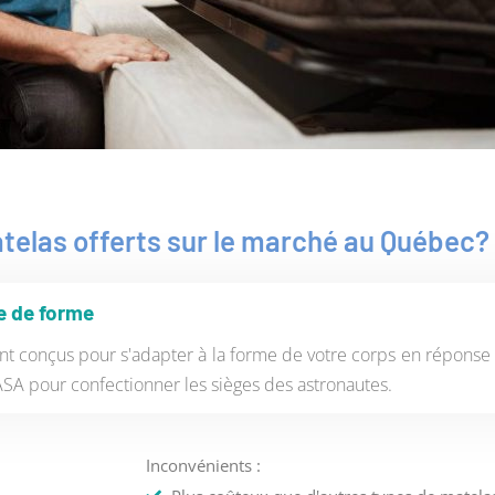
atelas offerts sur le marché au Québec?
e de forme
nt conçus pour s'adapter à la forme de votre corps en réponse à 
NASA pour confectionner les sièges des astronautes.
Inconvénients :