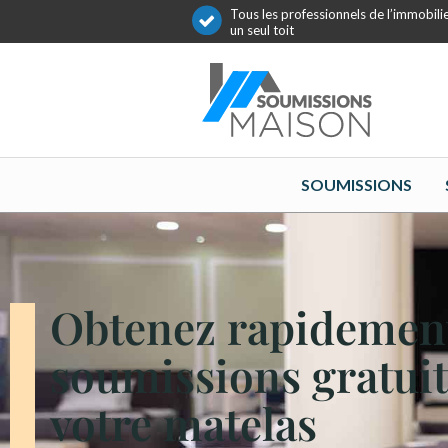
Tous les professionnels de l’immobili
un seul toit
SOUMISSIONS
Obtenez rapidemen
soumissions gratui
votre matelas