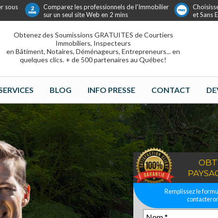
er sous
Comparez les professionnels de l’Immobilier
Choisiss
sur un seul site Web en 2 mins
et Sans
Obtenez des Soumissions GRATUITES de Courtiers
Immobiliers, Inspecteurs
en Bâtiment, Notaires, Déménageurs, Entrepreneurs... en
quelques clics. + de 500 partenaires au Québec!
SERVICES
BLOG
INFO PRESSE
CONTACT
DE
OBT
PAYSA
Remplissez le formul
contacteront