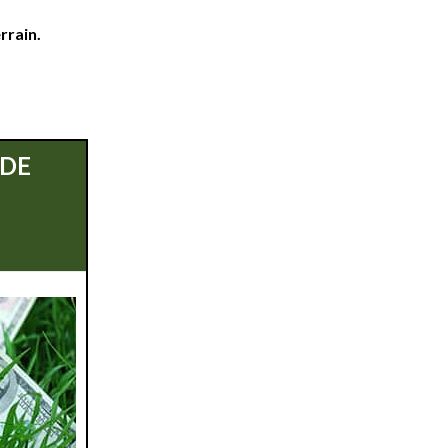
rrain.
 DE