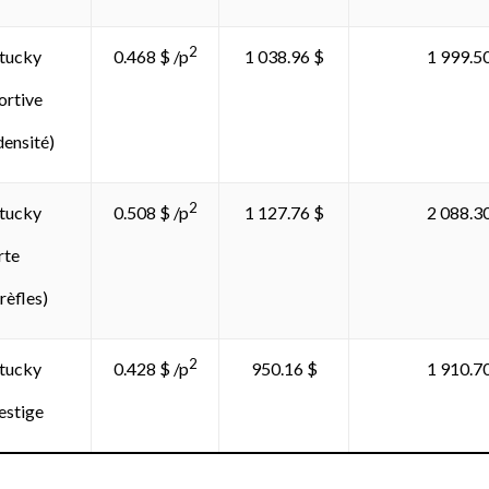
2
tucky
1 038.96 $
1 999.5
0.468 $ /p
ortive
densité)
2
tucky
1 127.76 $
2 088.3
0.508 $ /p
rte
rèfles)
2
tucky
950.16 $
1 910.7
0.428 $ /p
estige