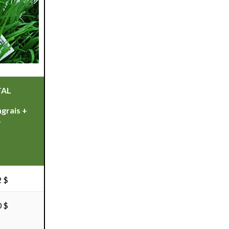
TAL
ngrais +
r
2 $
0 $