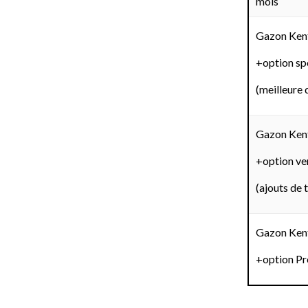
mois
Gazon Ken
+option sp
(meilleure 
Gazon Ken
+option ve
(ajouts de t
Gazon Ken
+option Pr