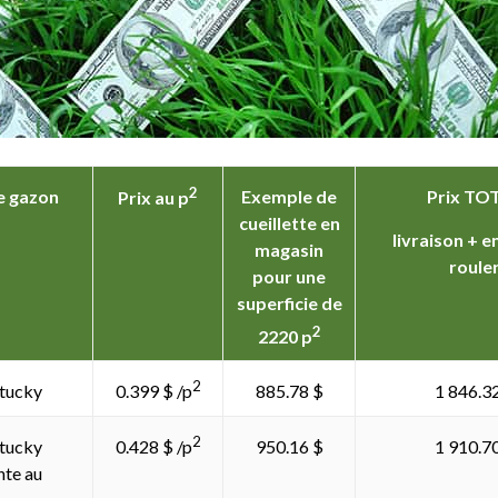
2
e gazon
Exemple de
Prix TO
Prix au p
cueillette en
livraison + e
magasin
roule
pour une
superficie de
2
2220 p
2
tucky
885.78 $
1 846.3
0.399 $ /p
2
tucky
950.16 $
1 910.7
0.428 $ /p
nte au