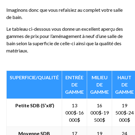
Imaginons donc que vous refaisiez au complet votre salle
de bain.
Le tableau ci-dessous vous donne un excellent aperçu des
gammes de prix pour l’aménagement à neuf d’une salle de
bain selon la superficie de celle-ci ainsi que la qualité des
matériaux.
SUPERFICIE/QUALITÉ
ENTRÉE
MILIEU
HAUT
DE
DE
DE
GAMME
GAMME
GAMME
Petite SDB (5’x8′)
13
16
19
000$-16
000$-19
500$-24
000$
500$
000$
Moyenne SDB
17
19
24