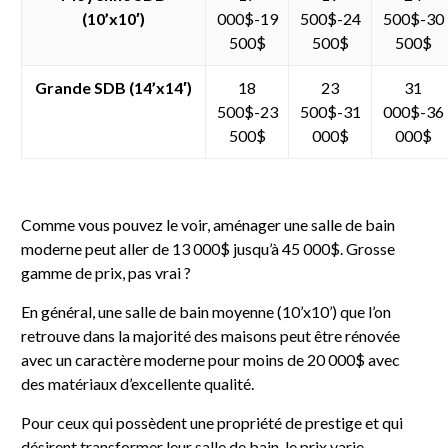
(10’x10′)
000$-19
500$-24
500$-30
500$
500$
500$
Grande SDB (14’x14′)
18
23
31
500$-23
500$-31
000$-36
500$
000$
000$
Comme vous pouvez le voir, aménager une salle de bain
moderne peut aller de 13 000$ jusqu’à 45 000$. Grosse
gamme de prix, pas vrai ?
En général, une salle de bain moyenne (10’x10’) que l’on
retrouve dans la majorité des maisons peut être rénovée
avec un caractère moderne pour moins de 20 000$ avec
des matériaux d’excellente qualité.
Pour ceux qui possèdent une propriété de prestige et qui
désirent transformer leur salle de bain, le prix varie