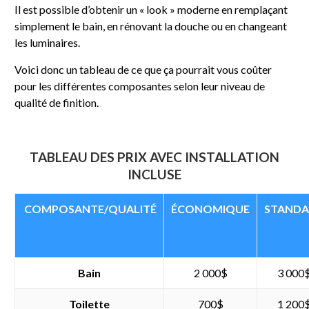
Il est possible d’obtenir un « look » moderne en remplaçant
simplement le bain, en rénovant la douche ou en changeant
les luminaires.
Voici donc un tableau de ce que ça pourrait vous coûter
pour les différentes composantes selon leur niveau de
qualité de finition.
TABLEAU DES PRIX AVEC INSTALLATION
INCLUSE
COMPOSANTE/QUALITÉ
ÉCONOMIQUE
STAND
Bain
2 000$
3 000
Toilette
700$
1 200