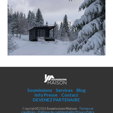
Soumissions
Services
Blog
Info Presse
Contact
DEVENEZ PARTENAIRE
Copyright© 2026
Soumissions Maison
-
Termes et
conditions
-
Politique de confidentialité/Privacy Policy