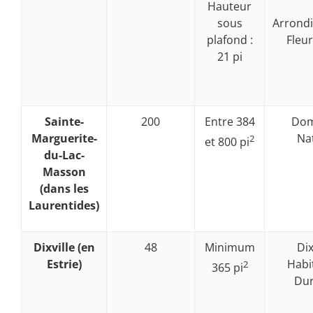
Hauteur
Arrond
sous
Fleu
plafond :
21 pi
Sainte-
200
Entre 384
Dom
Marguerite-
Na
2
et 800 pi
du-Lac-
Masson
(dans les
Laurentides)
Dixville (en
48
Minimum
Dix
Estrie)
Habi
2
365 pi
Dur