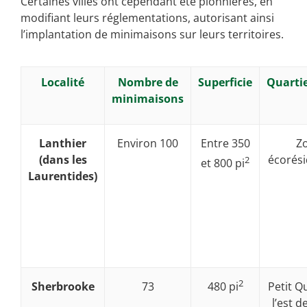
Certaines villes ont cependant été pionnières, en
modifiant leurs réglementations, autorisant ainsi
l’implantation de minimaisons sur leurs territoires.
Localité
Nombre de
Superficie
Quartie
minimaisons
Lanthier
Environ 100
Entre 350
Z
(dans les
écorési
2
et 800 pi
Laurentides)
2
Sherbrooke
73
Petit Qu
480 pi
l’est de