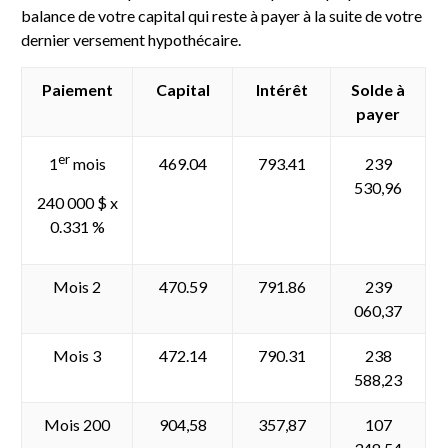
balance de votre capital qui reste à payer à la suite de votre
dernier versement hypothécaire.
Paiement
Capital
Intérêt
Solde à
payer
er
469.04
793.41
239
1
mois
530,96
240 000 $ x
0.331 %
Mois 2
470.59
791.86
239
060,37
Mois 3
472.14
790.31
238
588,23
Mois 200
904,58
357,87
107