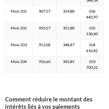
348,54
Mois 201
907,57
354,88
106
440,97
Mois 202
910,57
351,88
105
530,40
Mois 203
913,58
348,87
104
616,82
Mois 204
916,60
345,85
103
700,22
Comment réduire le montant des
intérêts liés à vos paiements