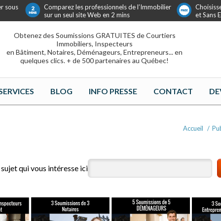
er sous
Comparez les professionnels de l’Immobilier
Choisiss
sur un seul site Web en 2 mins
et Sans
Obtenez des Soumissions GRATUITES de Courtiers
Immobiliers, Inspecteurs
en Bâtiment, Notaires, Déménageurs, Entrepreneurs... en
quelques clics. + de 500 partenaires au Québec!
SERVICES
BLOG
INFO PRESSE
CONTACT
DE
Accueil
/
Pub
sujet qui vous intéresse ici